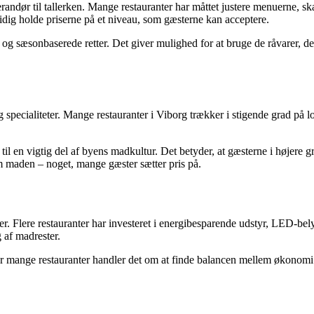
leverandør til tallerken. Mange restauranter har måttet justere menuerne,
dig holde priserne på et niveau, som gæsterne kan acceptere.
 og sæsonbaserede retter. Det giver mulighed for at bruge de råvarer, de
 specialiteter. Mange restauranter i Viborg trækker i stigende grad på l
il en vigtig del af byens madkultur. Det betyder, at gæsterne i højere gr
om maden – noget, mange gæster sætter pris på.
ver. Flere restauranter har investeret i energibesparende udstyr, LED-bel
 af madrester.
 mange restauranter handler det om at finde balancen mellem økonomi o