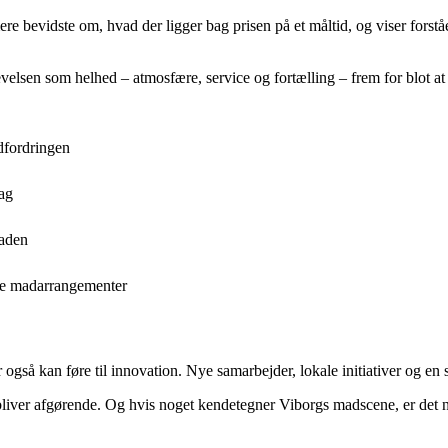
 bevidste om, hvad der ligger bag prisen på et måltid, og viser forståels
levelsen som helhed – atmosfære, service og fortælling – frem for blot a
udfordringen
dag
maden
iske madarrangementer
r også kan føre til innovation. Nye samarbejder, lokale initiativer og e
et bliver afgørende. Og hvis noget kendetegner Viborgs madscene, er det n