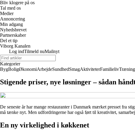
Bliv klogere på os
Tal med os
Medier
Annoncering
Min adgang
Nyhedsbrevet
Partnerskaber
Del et tip
Viborg Kanalen
Log ind
Tilmeld nu
Mailnyt
Kategorier
Byg
Bolig
Økonomi
Arbejde
Sundhed
Smag
Aktiviteter
Familieliv
Træning
Stigende priser, nye løsninger – sådan hån
De seneste år har mange restauranter i Danmark mærket presset fra stige
må tænke nyt. Men udfordringerne har også ført til kreativitet, samarbej
En ny virkelighed i køkkenet