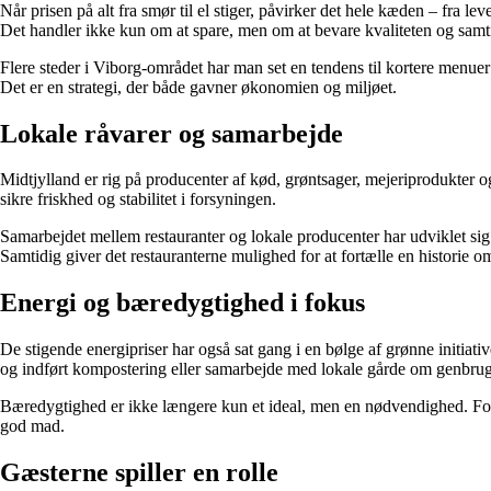
Når prisen på alt fra smør til el stiger, påvirker det hele kæden – fra 
Det handler ikke kun om at spare, men om at bevare kvaliteten og samti
Flere steder i Viborg-området har man set en tendens til kortere menuer
Det er en strategi, der både gavner økonomien og miljøet.
Lokale råvarer og samarbejde
Midtjylland er rig på producenter af kød, grøntsager, mejeriprodukter og
sikre friskhed og stabilitet i forsyningen.
Samarbejdet mellem restauranter og lokale producenter har udviklet sig t
Samtidig giver det restauranterne mulighed for at fortælle en historie 
Energi og bæredygtighed i fokus
De stigende energipriser har også sat gang i en bølge af grønne initiati
og indført kompostering eller samarbejde med lokale gårde om genbrug
Bæredygtighed er ikke længere kun et ideal, men en nødvendighed. For
god mad.
Gæsterne spiller en rolle