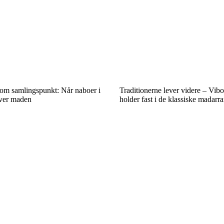
som samlingspunkt: Når naboer i
Traditionerne lever videre – Vibo
ver maden
holder fast i de klassiske madar