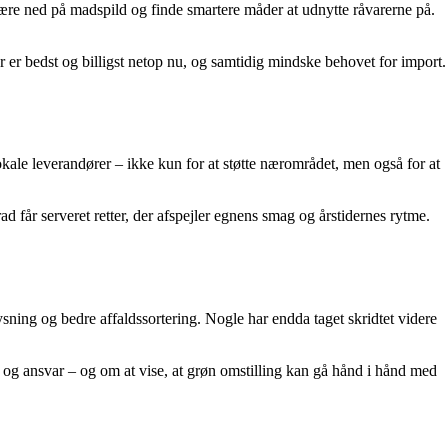
 skære ned på madspild og finde smartere måder at udnytte råvarerne på.
r er bedst og billigst netop nu, og samtidig mindske behovet for import.
okale leverandører – ikke kun for at støtte nærområdet, men også for at
ad får serveret retter, der afspejler egnens smag og årstidernes rytme.
ysning og bedre affaldssortering. Nogle har endda taget skridtet videre
g ansvar – og om at vise, at grøn omstilling kan gå hånd i hånd med