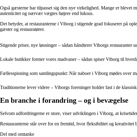
Også gæsterne har tilpasset sig den nye virkelighed. Mange er blevet mere
autenticitet og nærvær vægtes højere end luksus.
Det betyder, at restauranterne i Viborg i stigende grad fokuserer på op
gæster og restauratører.
Stigende priser, nye løsninger – sådan håndterer Viborgs restauranter 
Lokale butikker former vores madvaner – sådan spiser Viborg til hver
Fællesspisning som samlingspunkt: Når naboer i Viborg mødes over 
Traditionerne lever videre – Viborgs foreninger holder fast i de klass
En branche i forandring – og i bevægelse
Selvom udfordringerne er store, viser udviklingen i Viborg, at krisetide
Restauranterne står over for en fremtid, hvor fleksibilitet og kreativit
Del med omtanke