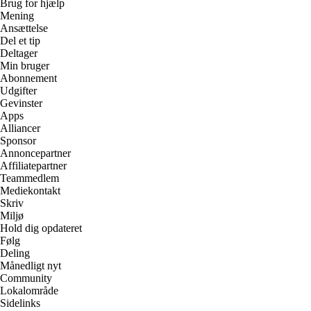
Brug for hjælp
Mening
Ansættelse
Del et tip
Deltager
Min bruger
Abonnement
Udgifter
Gevinster
Apps
Alliancer
Sponsor
Annoncepartner
Affiliatepartner
Teammedlem
Mediekontakt
Skriv
Miljø
Hold dig opdateret
Følg
Deling
Månedligt nyt
Community
Lokalområde
Sidelinks