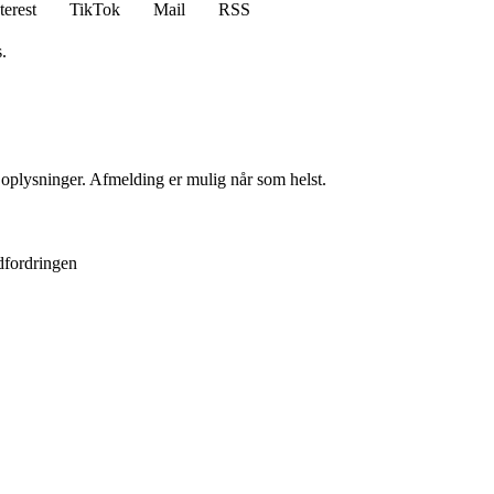
terest
TikTok
Mail
RSS
.
e oplysninger. Afmelding er mulig når som helst.
udfordringen