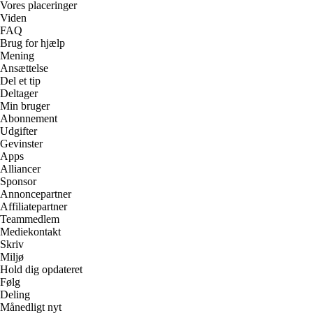
Vores placeringer
Viden
FAQ
Brug for hjælp
Mening
Ansættelse
Del et tip
Deltager
Min bruger
Abonnement
Udgifter
Gevinster
Apps
Alliancer
Sponsor
Annoncepartner
Affiliatepartner
Teammedlem
Mediekontakt
Skriv
Miljø
Hold dig opdateret
Følg
Deling
Månedligt nyt