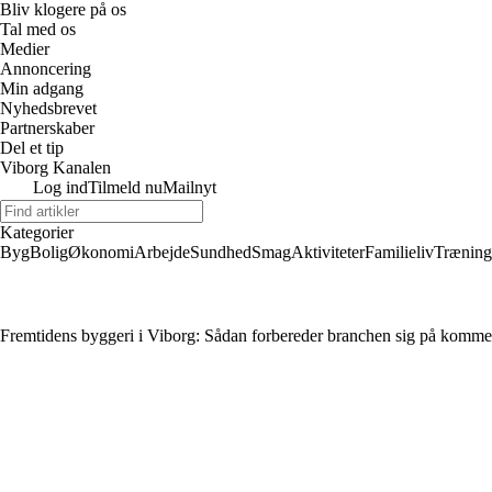
Bliv klogere på os
Tal med os
Medier
Annoncering
Min adgang
Nyhedsbrevet
Partnerskaber
Del et tip
Viborg Kanalen
Log ind
Tilmeld nu
Mailnyt
Kategorier
Byg
Bolig
Økonomi
Arbejde
Sundhed
Smag
Aktiviteter
Familieliv
Træning
Fremtidens byggeri i Viborg: Sådan forbereder branchen sig på komm