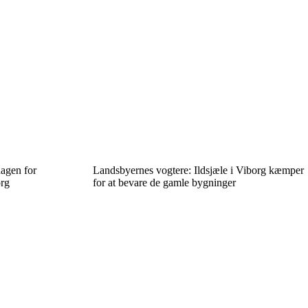
dagen for
Landsbyernes vogtere: Ildsjæle i Viborg kæmper
org
for at bevare de gamle bygninger