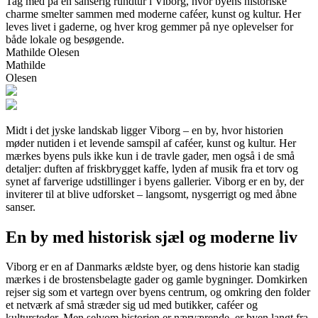
Tag med på en sanserig rundtur i Viborg, hvor byens historiske
charme smelter sammen med moderne caféer, kunst og kultur. Her
leves livet i gaderne, og hver krog gemmer på nye oplevelser for
både lokale og besøgende.
Mathilde Olesen
Mathilde
Olesen
Midt i det jyske landskab ligger Viborg – en by, hvor historien
møder nutiden i et levende samspil af caféer, kunst og kultur. Her
mærkes byens puls ikke kun i de travle gader, men også i de små
detaljer: duften af friskbrygget kaffe, lyden af musik fra et torv og
synet af farverige udstillinger i byens gallerier. Viborg er en by, der
inviterer til at blive udforsket – langsomt, nysgerrigt og med åbne
sanser.
En by med historisk sjæl og moderne liv
Viborg er en af Danmarks ældste byer, og dens historie kan stadig
mærkes i de brostensbelagte gader og gamle bygninger. Domkirken
rejser sig som et vartegn over byens centrum, og omkring den folder
et netværk af små stræder sig ud med butikker, caféer og
kultursteder. Men selvom historien er nærværende, er byen langt fra