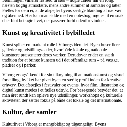
Stemningen varierer fra sted til sted – nogle caféer har en rolig,
næsten boglig atmosfære, mens andre summer af samtaler og latter.
Fælles for dem er, at de afspejler byens særlige blanding af nærvær
og åbenhed. Her kan man sidde med en notesbog, mødes til en snak
eller blot betragte livet, der passerer forbi udenfor vinduet.
Kunst og kreativitet i bybilledet
Kunst spiller en markant rolle i Viborgs identitet. Byen huser flere
gallerier og udstillingssteder, hvor både lokale og nationale
kunstnere præsenterer deres værker. Derudover er der en stærk
tradition for at bringe kunsten ud i det offentlige rum – på vægge,
pladser og i parker.
Viborg er også kendt for sin tilknytning til animationskunst og visuel
fortælling, hvilket har givet byen en særlig profil inden for kreative
erhverv. Det afspejles i festivaler og events, hvor film, illustration og
digital kunst mødes i et fælles udtryk. For besøgende betyder det, at
man året rundt kan opleve nye udstillinger, workshops og kulturelle
aktiviteter, der sætter fokus på både det lokale og det internationale.
Kultur, der samler
Kulturlivet i Viborg er mangfoldigt og tilgængeligt. Byens