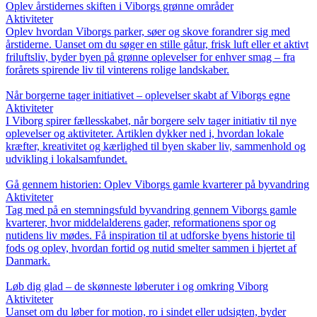
Oplev årstidernes skiften i Viborgs grønne områder
Aktiviteter
Oplev hvordan Viborgs parker, søer og skove forandrer sig med
årstiderne. Uanset om du søger en stille gåtur, frisk luft eller et aktivt
friluftsliv, byder byen på grønne oplevelser for enhver smag – fra
forårets spirende liv til vinterens rolige landskaber.
Når borgerne tager initiativet – oplevelser skabt af Viborgs egne
Aktiviteter
I Viborg spirer fællesskabet, når borgere selv tager initiativ til nye
oplevelser og aktiviteter. Artiklen dykker ned i, hvordan lokale
kræfter, kreativitet og kærlighed til byen skaber liv, sammenhold og
udvikling i lokalsamfundet.
Gå gennem historien: Oplev Viborgs gamle kvarterer på byvandring
Aktiviteter
Tag med på en stemningsfuld byvandring gennem Viborgs gamle
kvarterer, hvor middelalderens gader, reformationens spor og
nutidens liv mødes. Få inspiration til at udforske byens historie til
fods og oplev, hvordan fortid og nutid smelter sammen i hjertet af
Danmark.
Løb dig glad – de skønneste løberuter i og omkring Viborg
Aktiviteter
Uanset om du løber for motion, ro i sindet eller udsigten, byder