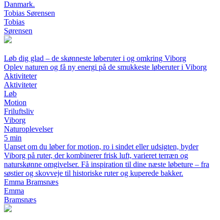
Danmark.
Tobias Sørensen
Tobias
Sørensen
Løb dig glad – de skønneste løberuter i og omkring Viborg
Oplev naturen og få ny energi på de smukkeste løberuter i Viborg
Aktiviteter
Aktiviteter
Løb
Motion
Friluftsliv
Viborg
Naturoplevelser
5 min
Uanset om du løber for motion, ro i sindet eller udsigten, byder
Viborg på ruter, der kombinerer frisk luft, varieret terræn og
naturskønne omgivelser. Få inspiration til dine næste løbeture – fra
søstier og skovveje til historiske ruter og kuperede bakker.
Emma Bramsnæs
Emma
Bramsnæs