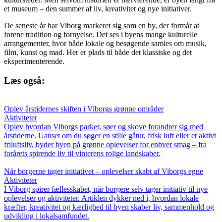
et museum – den summer af liv, kreativitet og nye initiativer.
De seneste år har Viborg markeret sig som en by, der formår at
forene tradition og fornyelse. Det ses i byens mange kulturelle
arrangementer, hvor både lokale og besøgende samles om musik,
film, kunst og mad. Her er plads til både det klassiske og det
eksperimenterende.
Læs også:
Oplev årstidernes skiften i Viborgs grønne områder
Aktiviteter
Oplev hvordan Viborgs parker, søer og skove forandrer sig med
årstiderne. Uanset om du søger en stille gåtur, frisk luft eller et aktivt
friluftsliv, byder byen på grønne oplevelser for enhver smag – fra
forårets spirende liv til vinterens rolige landskaber.
Når borgerne tager initiativet – oplevelser skabt af Viborgs egne
Aktiviteter
I Viborg spirer fællesskabet, når borgere selv tager initiativ til nye
oplevelser og aktiviteter. Artiklen dykker ned i, hvordan lokale
kræfter, kreativitet og kærlighed til byen skaber liv, sammenhold og
udvikling i lokalsamfundet.