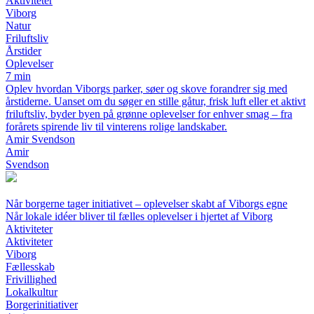
Aktiviteter
Viborg
Natur
Friluftsliv
Årstider
Oplevelser
7 min
Oplev hvordan Viborgs parker, søer og skove forandrer sig med
årstiderne. Uanset om du søger en stille gåtur, frisk luft eller et aktivt
friluftsliv, byder byen på grønne oplevelser for enhver smag – fra
forårets spirende liv til vinterens rolige landskaber.
Amir Svendson
Amir
Svendson
Når borgerne tager initiativet – oplevelser skabt af Viborgs egne
Når lokale idéer bliver til fælles oplevelser i hjertet af Viborg
Aktiviteter
Aktiviteter
Viborg
Fællesskab
Frivillighed
Lokalkultur
Borgerinitiativer