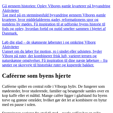
Gå gennem historien: Oplev Viborgs gamle kvarterer på byvandring
Aktiviteter
Tag med på en stemningsfuld byvandring gennem Viborgs gamle
kvarterer, hvor middelalderens gader, reformationens spor og
nutidens liv mødes. Få inspiration til at udforske byens historie til
fods og oplev, hvordan fortid og nutid smelter sammen i hjertet af
Danmark.
Løb dig glad – de skønneste løberuter i og omkring Viborg
Aktiviteter
Uanset om du løber for motion, ro i sindet eller udsigten, byder
Viborg på ruter, der kombinerer frisk luft, varieret terræn og
naturskønne omgivelser. Få inspiration til dine næste løbeture – fra
søstier og skovveje til historiske ruter og kuperede bakker.
Caféerne som byens hjerte
Caféerne spiller en central rolle i Viborgs byliv. De fungerer som
mødesteder, hvor studerende, familier og besøgende samles over en
kop kaffe eller et måltid. Mange caféer ligger i gåafstand fra byens
torve og grønne områder, hvilket gør det let at kombinere en bytur
med en pause i solen.