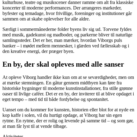
kulturhuse, teatre og musikscener danner ramme om alt fra klassiske
koncerter til moderne performances. Der arrangeres markeder,
byfester og temadage, hvor frivillige, foreninger og institutioner går
sammen om at skabe oplevelser for alle aldre.
Særligt i sommermånederne folder byens liv sig ud. Torvene fyldes
med musik, gadekunst og madboder, og parkerne bliver til naturlige
samlingssteder. Det er her, man mærker, hvordan Viborgs puls
banker – i mødet mellem mennesker, i glæden ved fællesskab og i
den kreative energi, der præger byen.
En by, der skal opleves med alle sanser
At opleve Viborg handler ikke kun om at se seværdigheder, men om
at mærke stemningen. En gåtur gennem midtbyen kan føre fra
historiske bygninger til moderne kunstinstallationer, fra stille grønne
oaser til livlige caféer. Det er en by, der inviterer til at blive opdaget i
eget tempo – med tid til både fordybelse og spontanitet.
Uanset om du kommer for kunsten, historien eller blot for at nyde en
kop kaffe i solen, vil du hurtigt opdage, at Viborg har sin egen
rytme. En rytme, der er rolig og levende på samme tid – og som gør,
at man får lyst til at vende tilbage.
Aktiviteter