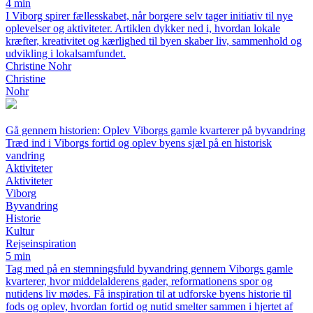
4 min
I Viborg spirer fællesskabet, når borgere selv tager initiativ til nye
oplevelser og aktiviteter. Artiklen dykker ned i, hvordan lokale
kræfter, kreativitet og kærlighed til byen skaber liv, sammenhold og
udvikling i lokalsamfundet.
Christine Nohr
Christine
Nohr
Gå gennem historien: Oplev Viborgs gamle kvarterer på byvandring
Træd ind i Viborgs fortid og oplev byens sjæl på en historisk
vandring
Aktiviteter
Aktiviteter
Viborg
Byvandring
Historie
Kultur
Rejseinspiration
5 min
Tag med på en stemningsfuld byvandring gennem Viborgs gamle
kvarterer, hvor middelalderens gader, reformationens spor og
nutidens liv mødes. Få inspiration til at udforske byens historie til
fods og oplev, hvordan fortid og nutid smelter sammen i hjertet af