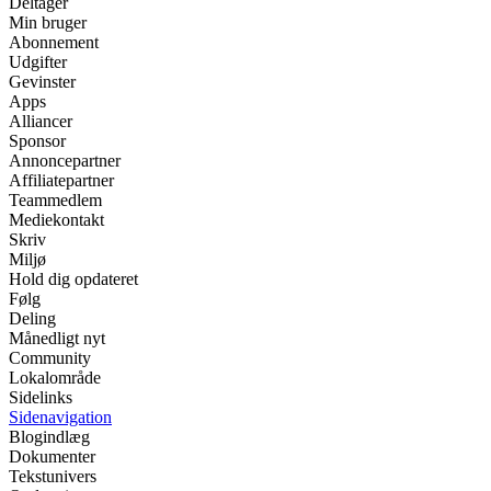
Deltager
Min bruger
Abonnement
Udgifter
Gevinster
Apps
Alliancer
Sponsor
Annoncepartner
Affiliatepartner
Teammedlem
Mediekontakt
Skriv
Miljø
Hold dig opdateret
Følg
Deling
Månedligt nyt
Community
Lokalområde
Sidelinks
Sidenavigation
Blogindlæg
Dokumenter
Tekstunivers