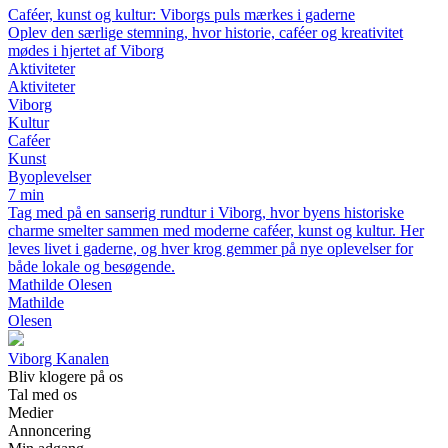
Caféer, kunst og kultur: Viborgs puls mærkes i gaderne
Oplev den særlige stemning, hvor historie, caféer og kreativitet
mødes i hjertet af Viborg
Aktiviteter
Aktiviteter
Viborg
Kultur
Caféer
Kunst
Byoplevelser
7 min
Tag med på en sanserig rundtur i Viborg, hvor byens historiske
charme smelter sammen med moderne caféer, kunst og kultur. Her
leves livet i gaderne, og hver krog gemmer på nye oplevelser for
både lokale og besøgende.
Mathilde Olesen
Mathilde
Olesen
Viborg Kanalen
Bliv klogere på os
Tal med os
Medier
Annoncering