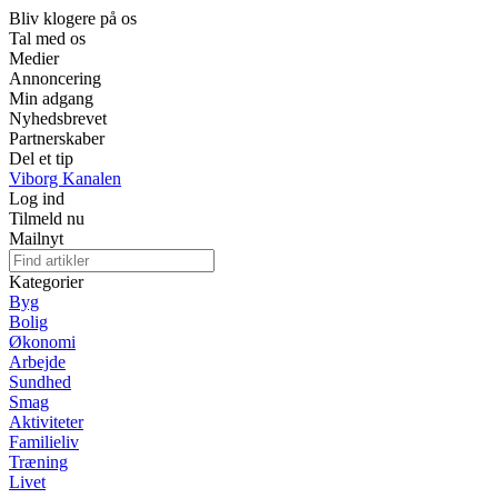
Bliv klogere på os
Tal med os
Medier
Annoncering
Min adgang
Nyhedsbrevet
Partnerskaber
Del et tip
Viborg Kanalen
Log ind
Tilmeld nu
Mailnyt
Kategorier
Byg
Bolig
Økonomi
Arbejde
Sundhed
Smag
Aktiviteter
Familieliv
Træning
Livet