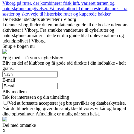
Viborg på ruter, der kombinerer frisk luft, varieret terræn og
naturskønne omgivelser. Få inspiration til dine næste løbeture – fra
søstier og skovveje til historiske ruter og kuperede bakker.
De bedste udendørs aktiviteter i Viborg
I denne e-bog finder du en omfattende guide til de bedste udendørs
aktiviteter i Viborg. Fra smukke vandreture til cykelruter og
naturskønne områder – dette er din guide til at opleve naturen og
udendørslivet i Viborg.
Snup e-bogen nu
Følg med – få vores nyhedsbrev
Bliv en del af klubben og få gode råd direkte i din indbakke - helt
gratis.
E-mail
Bliv medlem
Tak for interessen og din tilmelding
Ved at fortsætte accepterer jeg brugervilkår og databeskyttelse.
Når du tilmelder dig, giver du samtykke til vores vilkår og brug af
dine oplysninger. Afmelding er mulig når som helst.
Del med omtanke
X